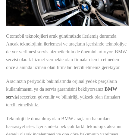
Otomobil teknolojileri artık günümüzde ilerlemiş durumda.
Ancak teknolojinin ilerlemesi ve araçların içerisinde teknolojiye
de yer verilmesi servis hizmetlerinin de önemini artırıyor. BMW
servisi olarak hizmet vermekte olan firmaları tercih etmeden
önce alanında uzman olan firmaları tercih etmeniz gerekiyor.
Aracınızın periyodik bakımlarında orjinal yedek parçaların
kullanılmasını ya da servis garantisini bekliyorsanız
BMW
servisi
seçerken güvenilir ve bilinirliği yüksek olan firmaları
tercih etmelisiniz.
Teknoloji ile donatılmış olan BMW araçların bakımları
hassasiyet ister. İçerisindeki pek çok farklı teknolojik aksamın
detaylı olarak incelenmesi ve ona göre bakımının yapılması