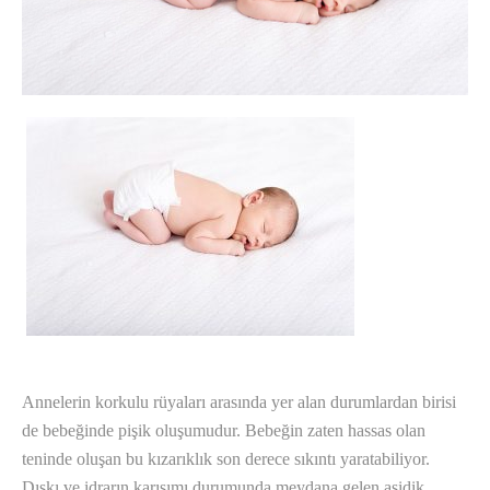
Annelerin korkulu rüyaları arasında yer alan durumlardan birisi
de bebeğinde pişik oluşumudur. Bebeğin zaten hassas olan
teninde oluşan bu kızarıklık son derece sıkıntı yaratabiliyor.
Dışkı ve idrarın karışımı durumunda meydana gelen asidik