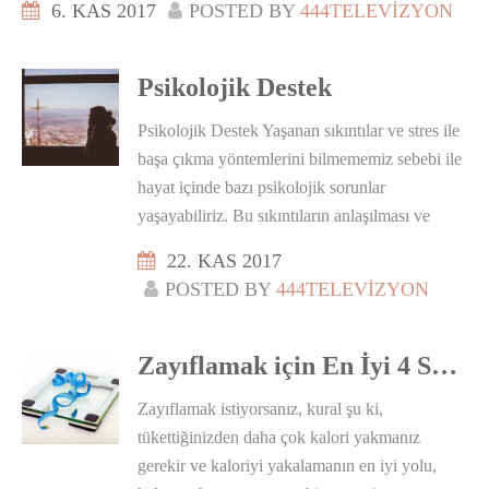
6. KAS 2017
POSTED BY
444TELEVIZYON
Psikolojik Destek
Psikolojik Destek Yaşanan sıkıntılar ve stres ile
başa çıkma yöntemlerini bilmememiz sebebi ile
hayat içinde bazı psikolojik sorunlar
yaşayabiliriz. Bu sıkıntıların anlaşılması ve
sorunun temeline inilerek gerekli olan tedavinin
22. KAS 2017
edilmesi için destek almak şarttır. Bu sıkıntılar
POSTED BY
444TELEVIZYON
ile başa çıkmak için konunun uzmanından
faydalanılması gerekir. Bulunduğunuz ile ve
çevresinde yer alan psikologlardan
Zayıflamak için En İyi 4 Spor Aleti
faydalanarak bu sıkıntılı durumdan kurtulmanız
Zayıflamak istiyorsanız, kural şu ki,
mümkün. İzmir psikolog ve psikiyatri desteği
tükettiğinizden daha çok kalori yakmanız
için konusunda uzman olan Doç. Dr. Ozan
gerekir ve kaloriyi yakalamanın en iyi yolu,
Pazvantoğlu’ ndan destek alabilirsiniz.